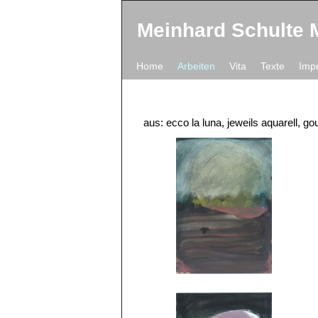
Meinhard Schulte 
Zum Inhalt wechseln
Zum sekundären Inhalt wechseln
Home
Arbeiten
Vita
Texte
Imp
Arbeiten auf Papier
aus: ecco la luna, jeweils aquarell, 